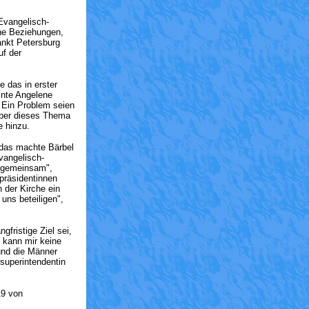
Evangelisch-
he Beziehungen,
ankt Petersburg
uf der
e das in erster
inte Angelene
. Ein Problem seien
 über dieses Thema
e hinzu.
, das machte Bärbel
vangelisch-
u gemeinsam",
präsidentinnen
n der Kirche ein
uns beteiligen",
gfristige Ziel sei,
 kann mir keine
und die Männer
superintendentin
19 von