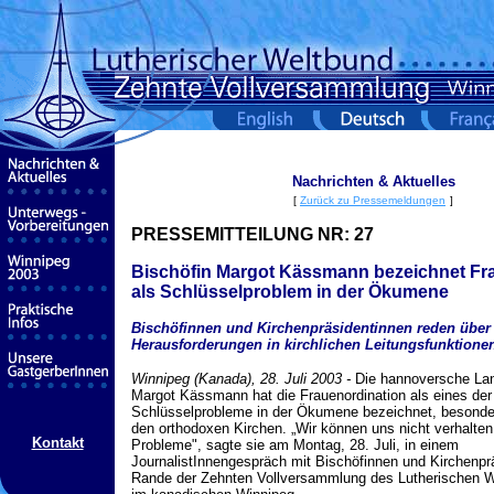
Nachrichten & Aktuelles
[
Zurück zu Pressemeldungen
]
PRESSEMITTEILUNG NR:
27
Bischöfin Margot Kässmann bezeichnet Fr
als Schlüsselproblem in der Ökumene
Bischöfinnen und Kirchenpräsidentinnen reden über
Herausforderungen in kirchlichen Leitungsfunktione
Winnipeg (Kanada), 28. Juli 2003 -
Die hannoversche Lan
Margot Kässmann hat die Frauenordination als eines der
Schlüsselprobleme in der Ökumene bezeichnet, besonder
den orthodoxen Kirchen. „Wir können uns nicht verhalten
Kontakt
Probleme", sagte sie am Montag, 28. Juli, in einem
JournalistInnengespräch mit Bischöfinnen und Kirchenp
Rande der Zehnten Vollversammlung des Lutherischen 