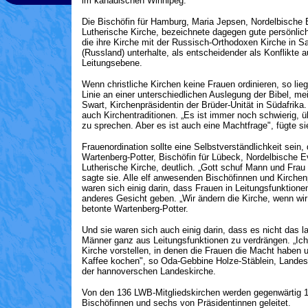
im kanadischen Winnipeg.
Die Bischöfin für Hamburg, Maria Jepsen,
Nordelbische 
Lutherische Kirche,
bezeichnete dagegen gute persönlic
die ihre Kirche mit der Russisch-Orthodoxen Kirche in S
(Russland) unterhalte, als entscheidender als Konflikte a
Leitungsebene.
Wenn christliche Kirchen keine Frauen ordinieren, so lieg
Linie an einer unterschiedlichen Auslegung der Bibel, me
Swart, Kirchenpräsidentin der Brüder-Unität in Südafrika
auch Kirchentraditionen. „Es ist immer noch schwierig,
zu sprechen. Aber es ist auch eine Machtfrage", fügte si
Frauenordination sollte eine Selbstverständlichkeit sein
Wartenberg-Potter, Bischöfin für Lübeck, Nordelbische E
Lutherische Kirche, deutlich. „Gott schuf Mann und Fra
sagte sie. Alle elf anwesenden Bischöfinnen und Kirchen
waren sich einig darin, dass Frauen in Leitungsfunktione
anderes Gesicht geben. „Wir ändern die Kirche, wenn wir 
betonte Wartenberg-Potter.
Und sie waren sich auch einig darin, dass es nicht das lan
Männer ganz aus Leitungsfunktionen zu verdrängen. „Ich
Kirche vorstellen, in denen die Frauen die Macht haben 
Kaffee kochen", so Oda-Gebbine Holze-Stäblein, Landes
der hannoverschen Landeskirche.
Von den 136 LWB-Mitgliedskirchen werden gegenwärtig 
Bischöfinnen und sechs von Präsidentinnen geleitet.