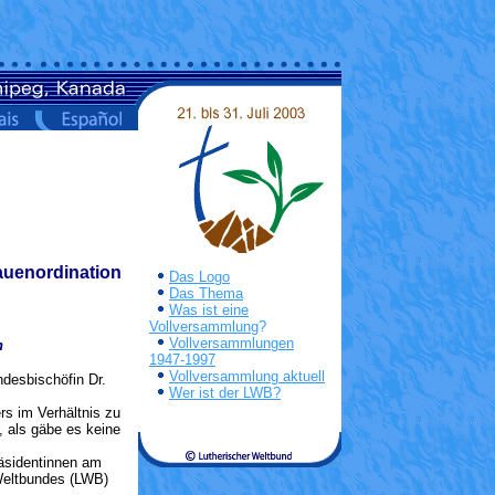
auenordination
Das Logo
Das Thema
Was ist eine
Vollversammlung
?
Vollversammlungen
n
1947-1997
Vollversammlung aktuell
desbischöfin Dr.
Wer ist der LWB?
s im Verhältnis zu
, als gäbe es keine
räsidentinnen am
Weltbundes (LWB)