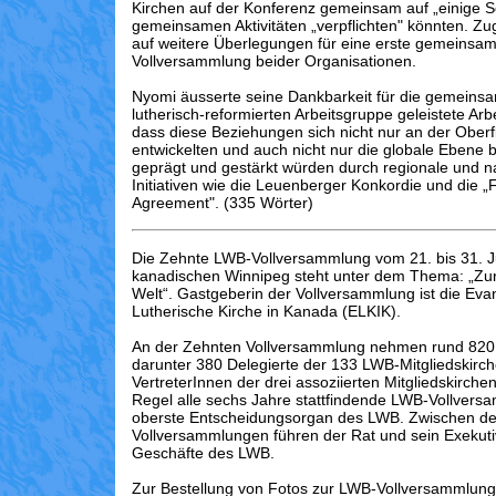
Kirchen auf der Konferenz gemeinsam auf „einige Sc
gemeinsamen Aktivitäten „verpflichten" könnten. Zug
auf weitere Überlegungen für eine erste gemeinsa
Vollversammlung beider Organisationen.
Nyomi äusserte seine Dankbarkeit für die gemeinsa
lutherisch-reformierten Arbeitsgruppe geleistete Arbei
dass diese Beziehungen sich nicht nur an der Ober
entwickelten und auch nicht nur die globale Ebene 
geprägt und gestärkt würden durch regionale und n
Initiativen wie die Leuenberger Konkordie und die „
Agreement". (335 Wörter)
Die Zehnte LWB-Vollversammlung vom 21. bis 31. J
kanadischen Winnipeg steht unter dem Thema: „Zur
Welt“. Gastgeberin der Vollversammlung ist die Eva
Lutherische Kirche in Kanada (ELKIK).
An der Zehnten Vollversammlung nehmen rund 820 
darunter 380 Delegierte der 133 LWB-Mitgliedskirc
VertreterInnen der drei assoziierten Mitgliedskirchen
Regel alle sechs Jahre stattfindende LWB-Vollversa
oberste Entscheidungsorgan des LWB. Zwischen d
Vollversammlungen führen der Rat und sein Exekuti
Geschäfte des LWB.
Zur Bestellung von Fotos zur LWB-Vollversammlung