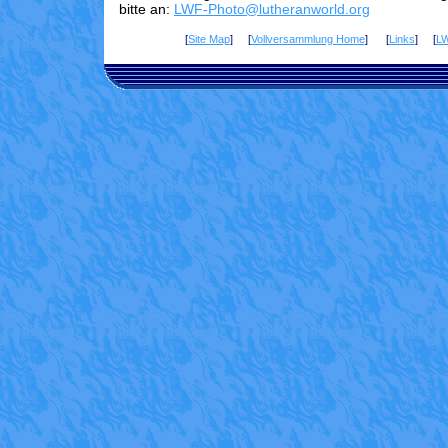
bitte an:
LWF-Photo@lutheranworld.org
[
Site Map
] [
Vollversammlung Home
] [
Links
] [
L