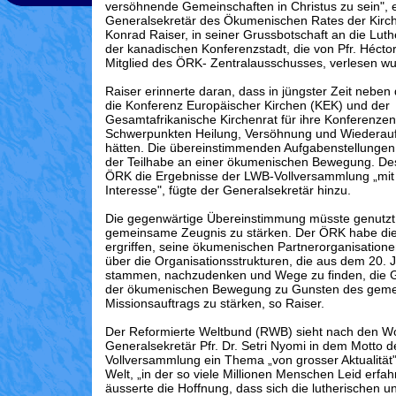
versöhnende Gemeinschaften in Christus zu sein", e
Generalsekretär des Ökumenischen Rates der Kirc
Konrad Raiser, in seiner Grussbotschaft an die Lut
der kanadischen Konferenzstadt, die von Pfr. Héct
Mitglied des ÖRK- Zentralausschusses, verlesen wu
Raiser erinnerte daran, dass in jüngster Zeit neb
die Konferenz Europäischer Kirchen (KEK) und der
Gesamtafrikanische Kirchenrat für ihre Konferenz
Schwerpunkten Heilung, Versöhnung und Wiederau
hätten. Die übereinstimmenden Aufgabenstellungen
der Teilhabe an einer ökumenischen Bewegung. Des
ÖRK die Ergebnisse der LWB-Vollversammlung „mi
Interesse", fügte der Generalsekretär hinzu.
Die gegenwärtige Übereinstimmung müsste genutzt
gemeinsame Zeugnis zu stärken. Der ÖRK habe die I
ergriffen, seine ökumenischen Partnerorganisatione
über die Organisationsstrukturen, die aus dem 20. 
stammen, nachzudenken und Wege zu finden, die G
der ökumenischen Bewegung zu Gunsten des gem
Missionsauftrags zu stärken, so Raiser.
Der Reformierte Weltbund (RWB) sieht nach den W
Generalsekretär Pfr. Dr. Setri Nyomi in dem Motto 
Vollversammlung ein Thema „von grosser Aktualität"
Welt, „in der so viele Millionen Menschen Leid erfa
äusserte die Hoffnung, dass sich die lutherischen u