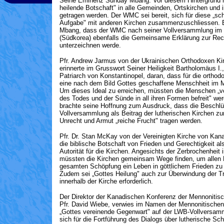
Seine Eminenz Sunday Mbang. Vor diesem Hintergrund 
heilende Botschaft" in alle Gemeinden, Ortskirchen und i
getragen werden. Der WMC sei bereit, sich für diese „sch
Aufgabe" mit anderen Kirchen zusammenzuschliessen. E
Mbang, dass der WMC nach seiner Vollversammlung im 
(Südkorea) ebenfalls die Gemeinsame Erklärung zur Rech
unterzeichnen werde.
Pfr. Andrew Jarmus von der Ukrainischen Orthodoxen K
erinnerte im Grusswort Seiner Heiligkeit Bartholomäus I
Patriarch von Konstantinopel, daran, dass für die orthodox
eine nach dem Bild Gottes geschaffene Menschheit im Mi
Um dieses Ideal zu erreichen, müssten die Menschen „v
des Todes und der Sünde in all ihren Formen befreit" we
brachte seine Hoffnung zum Ausdruck, dass die Beschlü
Vollversammlung als Beitrag der lutherischen Kirchen z
Unrecht und Armut „reiche Frucht" tragen werden.
Pfr. Dr. Stan McKay von der Vereinigten Kirche von Kan
die biblische Botschaft von Frieden und Gerechtigkeit al
Autorität für die Kirchen. Angesichts der Zerbrochenheit 
müssten die Kirchen gemeinsam Wege finden, um allen
gesamten Schöpfung ein Leben in göttlichem Frieden zu
Zudem sei „Gottes Heilung" auch zur Überwindung der 
innerhalb der Kirche erforderlich.
Der Direktor der Kanadischen Konferenz der Mennonitisc
Pfr. David Wiebe, verwies im Namen der Mennonitischen
„Gottes vereinende Gegenwart" auf der LWB-Vollversam
sich für die Fortführung des Dialogs über lutherische Sch