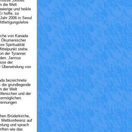
müsse „Gottes
n die Welt
wierige und heikle
r hoffe, so
Jahr 2006 in Seoul
tfertigungslehre
irche von Kanada
., Ökumenischer
e Spiritualität
ttelpunkt stehe.
on der Tyrannei
rden. Jarmus
sse der
ur Überwindung von
ada bezeichnete
s die grundlegende
in der Welt
 Menschen und der
 ermöglichen.
Trennungen
hen Brüderkirche,
 Weltkonferenz auf
mlung und sprach
riften wie das