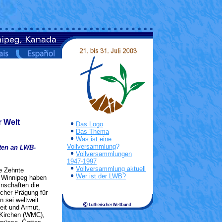
 Welt
Das Logo
Das Thema
Was ist eine
Vollversammlung
?
ften an LWB-
Vollversammlungen
1947-1997
Vollversammlung aktuell
e Zehnte
Wer ist der LWB?
 Winnipeg haben
inschaften die
cher Prägung für
n sei weltweit
eit und Armut,
 Kirchen (WMC),