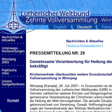
Nachrichten & Aktuelles
[
Zurück zu Pressemeldungen
]
PRESSEMITTEILUNG NR:
29
Gemeinsame Verantwortung für Heilung der
bekräftigt
Kirchenvertreter überbrachten weitere Grussbotscha
Vollversammlung in Winnipeg
Winnipeg (Kanada), 28. Juli 2003
– In Grussworten an di
Vollversammlung des Lutherischen Weltbundes (LWB) in
Vertreter zahlreicher weiterer Kirchen und Religionsgeme
gemeinsame Verantwortung der ChristInnen unterschiedli
Kontakt
die Heilung der Welt hervorgehoben. Die aktuelle Situatio
gekennzeichnet von Verwirrung, Gewalt, Hoffnungslosigk
sagte der Generalsekretär des Weltrats Methodistischer