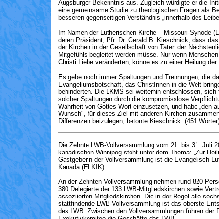
Augsburger Bekenntnis aus. Zugleich würdigte er die Init
eine gemeinsame Studie zu theologischen Fragen als Be
besseren gegenseitigen Verständnis „innerhalb des Leibes
Im Namen der Lutherischen Kirche – Missouri-Synode (
deren Präsident, Pfr. Dr. Gerald B. Kieschnick, dass das
der Kirchen in der Gesellschaft von Taten der Nächstenl
Mitgefühls begleitet werden müsse. Nur wenn Menschen 
Christi Liebe veränderten, könne es zu einer Heilung de
Es gebe noch immer Spaltungen und Trennungen, die da
Evangeliumsbotschaft, das ChristInnen in die Welt brin
behinderten. Die LKMS sei weiterhin entschlossen, sich f
solcher Spaltungen durch die kompromisslose Verpflicht
Wahrheit von Gottes Wort einzusetzen, und habe „den au
Wunsch", für dieses Ziel mit anderen Kirchen zusamme
Differenzen beizulegen, betonte Kieschnick. (451 Wörter
Die Zehnte LWB-Vollversammlung vom 21. bis 31. Juli 2
kanadischen Winnipeg steht unter dem Thema: „Zur Heilu
Gastgeberin der Vollversammlung ist die Evangelisch-Lut
Kanada (ELKIK).
An der Zehnten Vollversammlung nehmen rund 820 Person
380 Delegierte der 133 LWB-Mitgliedskirchen sowie Vertre
assoziierten Mitgliedskirchen. Die in der Regel alle sech
stattfindende LWB-Vollversammlung ist das oberste Ent
des LWB. Zwischen den Vollversammlungen führen der R
Exekutivkomitee die Geschäfte des LWB.