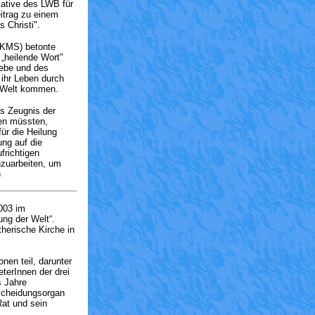
iative des LWB für
itrag zu einem
 Christi".
LKMS) betonte
 „heilende Wort"
iebe und des
ihr Leben durch
r Welt kommen.
s Zeugnis der
gen müssten,
ür die Heilung
ung auf die
frichtigen
nzuarbeiten, um
)
003 im
ng der Welt“.
herische Kirche in
en teil, darunter
terInnen der drei
s Jahre
scheidungsorgan
at und sein