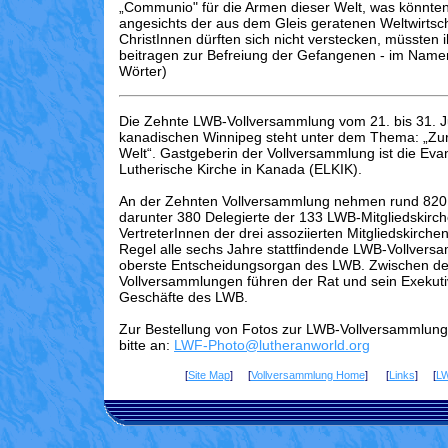
„Communio" für die Armen dieser Welt, was könnten
angesichts der aus dem Gleis geratenen Weltwirts
ChristInnen dürften sich nicht verstecken, müssten i
beitragen zur Befreiung der Gefangenen - im Name
Wörter)
Die Zehnte LWB-Vollversammlung vom 21. bis 31. J
kanadischen Winnipeg steht unter dem Thema: „Zur
Welt“. Gastgeberin der Vollversammlung ist die Eva
Lutherische Kirche in Kanada (ELKIK).
An der Zehnten Vollversammlung nehmen rund 820 
darunter 380 Delegierte der 133 LWB-Mitgliedskirc
VertreterInnen der drei assoziierten Mitgliedskirchen
Regel alle sechs Jahre stattfindende LWB-Vollversa
oberste Entscheidungsorgan des LWB. Zwischen d
Vollversammlungen führen der Rat und sein Exekuti
Geschäfte des LWB.
Zur Bestellung von Fotos zur LWB-Vollversammlung
bitte an:
LWF-Photo@lutheranworld.org
[
Site Map
] [
Vollversammlung Home
] [
Links
] [
L