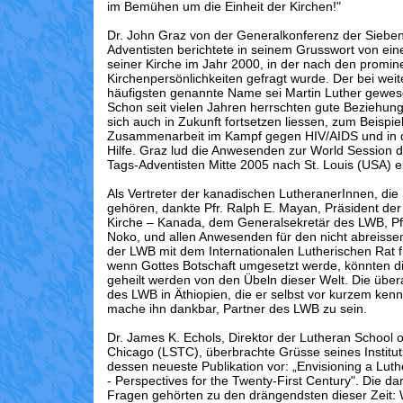
im Bemühen um die Einheit der Kirchen!"
Dr. John Graz von der Generalkonferenz der Siebe
Adventisten berichtete in seinem Grusswort von ein
seiner Kirche im Jahr 2000, in der nach den promin
Kirchenpersönlichkeiten gefragt wurde. Der bei we
häufigsten genannte Name sei Martin Luther gewes
Schon seit vielen Jahren herrschten gute Beziehu
sich auch in Zukunft fortsetzen liessen, zum Beispiel
Zusammenarbeit im Kampf gegen HIV/AIDS und in 
Hilfe. Graz lud die Anwesenden zur World Session 
Tags-Adventisten Mitte 2005 nach St. Louis (USA) e
Als Vertreter der kanadischen LutheranerInnen, di
gehören, dankte Pfr. Ralph E. Mayan, Präsident der
Kirche – Kanada, dem Generalsekretär des LWB, Pfr
Noko, und allen Anwesenden für den nicht abreisse
der LWB mit dem Internationalen Lutherischen Rat f
wenn Gottes Botschaft umgesetzt werde, könnten 
geheilt werden von den Übeln dieser Welt. Die über
des LWB in Äthiopien, die er selbst vor kurzem ken
mache ihn dankbar, Partner des LWB zu sein.
Dr. James K. Echols, Direktor der Lutheran School 
Chicago (LSTC), überbrachte Grüsse seines Instituts
dessen neueste Publikation vor: „Envisioning a L
- Perspectives for the Twenty-First Century". Die d
Fragen gehörten zu den drängendsten dieser Zeit: