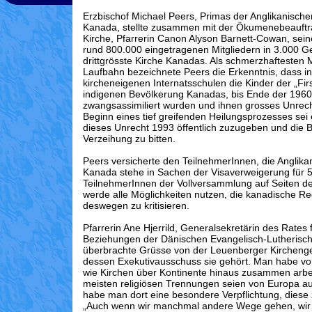
Erzbischof Michael Peers, Primas der Anglikanische
Kanada, stellte zusammen mit der Ökumenebeauftr
Kirche, Pfarrerin Canon Alyson Barnett-Cowan, seine
rund 800.000 eingetragenen Mitgliedern in 3.000 
drittgrösste Kirche Kanadas. Als schmerzhaftesten
Laufbahn bezeichnete Peers die Erkenntnis, dass i
kircheneigenen Internatsschulen die Kinder der „Firs
indigenen Bevölkerung Kanadas, bis Ende der 1960
zwangsassimiliert wurden und ihnen grosses Unrec
Beginn eines tief greifenden Heilungsprozesses sei
dieses Unrecht 1993 öffentlich zuzugeben und die 
Verzeihung zu bitten.
Peers versicherte den TeilnehmerInnen, die Anglika
Kanada stehe in Sachen der Visaverweigerung für 
TeilnehmerInnen der Vollversammlung auf Seiten 
werde alle Möglichkeiten nutzen, die kanadische R
deswegen zu kritisieren.
Pfarrerin Ane Hjerrild, Generalsekretärin des Rates f
Beziehungen der Dänischen Evangelisch-Lutherisch
überbrachte Grüsse von der Leuenberger Kircheng
dessen Exekutivausschuss sie gehört. Man habe v
wie Kirchen über Kontinente hinaus zusammen arbe
meisten religiösen Trennungen seien von Europa 
habe man dort eine besondere Verpflichtung, diese
„Auch wenn wir manchmal andere Wege gehen, wir 