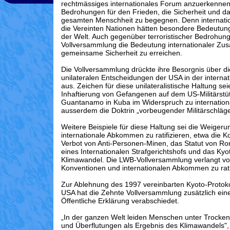
rechtmässiges internationales Forum anzuerkenne
Bedrohungen für den Frieden, die Sicherheit und d
gesamten Menschheit zu begegnen. Denn internati
die Vereinten Nationen hätten besondere Bedeutung
der Welt. Auch gegenüber terroristischer Bedrohung
Vollversammlung die Bedeutung internationaler Z
gemeinsame Sicherheit zu erreichen.
Die Vollversammlung drückte ihre Besorgnis über d
unilateralen Entscheidungen der USA in der internati
aus. Zeichen für diese unilateralistische Haltung sei
Inhaftierung von Gefangenen auf dem US-Militärstü
Guantanamo in Kuba im Widerspruch zu internation
ausserdem die Doktrin „vorbeugender Militärschläge
Weitere Beispiele für diese Haltung sei die Weiger
internationale Abkommen zu ratifizieren, etwa die 
Verbot von Anti-Personen-Minen, das Statut von R
eines Internationalen Strafgerichtshofs und das Kyo
Klimawandel. Die LWB-Vollversammlung verlangt v
Konventionen und internationalen Abkommen zu ratif
Zur Ablehnung des 1997 vereinbarten Kyoto-Protoko
USA hat die Zehnte Vollversammlung zusätzlich ein
Öffentliche Erklärung verabschiedet.
„In der ganzen Welt leiden Menschen unter Trocken
und Überflutungen als Ergebnis des Klimawandels", 