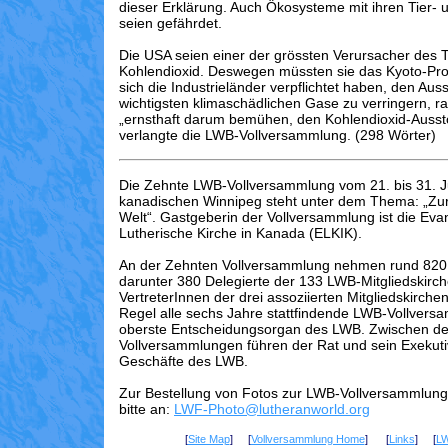
dieser Erklärung. Auch Ökosysteme mit ihren Tier- 
seien gefährdet.
Die USA seien einer der grössten Verursacher des 
Kohlendioxid. Deswegen müssten sie das Kyoto-Prot
sich die Industrieländer verpflichtet haben, den Aus
wichtigsten klimaschädlichen Gase zu verringern, rat
„ernsthaft darum bemühen, den Kohlendioxid-Ausst
verlangte die LWB-Vollversammlung. (298 Wörter)
Die Zehnte LWB-Vollversammlung vom 21. bis 31. J
kanadischen Winnipeg steht unter dem Thema: „Zur
Welt“. Gastgeberin der Vollversammlung ist die Eva
Lutherische Kirche in Kanada (ELKIK).
An der Zehnten Vollversammlung nehmen rund 820 
darunter 380 Delegierte der 133 LWB-Mitgliedskirc
VertreterInnen der drei assoziierten Mitgliedskirchen
Regel alle sechs Jahre stattfindende LWB-Vollversa
oberste Entscheidungsorgan des LWB. Zwischen d
Vollversammlungen führen der Rat und sein Exekuti
Geschäfte des LWB.
Zur Bestellung von Fotos zur LWB-Vollversammlung
bitte an:
LWF-Photo@lutheranworld.org
[
Site Map
] [
Vollversammlung Home
] [
Links
] [
L