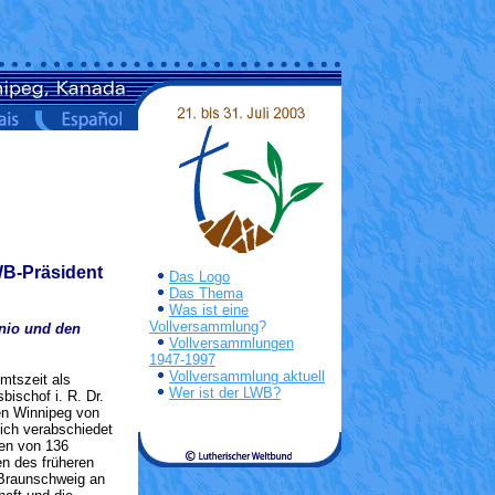
WB-Präsident
Das Logo
Das Thema
Was ist eine
Vollversammlung
?
nio und den
Vollversammlungen
1947-1997
Vollversammlung aktuell
mtszeit als
Wer ist der LWB?
ischof i. R. Dr.
en Winnipeg von
ich verabschiedet
nen von 136
en des früheren
 Braunschweig an