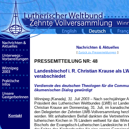
Nachrichten & Aktuelles
[
Zurück zu Pressemeldungen
]
PRESSEMITTEILUNG NR:
48
Landesbischof i. R. Christian Krause als L
verabschiedet
Verdienste des deutschen Theologen für die Commu
ökumenischen Dialog gewürdigt
Winnipeg (Kanada), 31. Juli 2003
– Nach sechsjähriger A
Präsident des Lutherischen Weltbundes (LWB) ist Landesb
Christian Krause am Donnerstag, 31. Juli, im kanadisch
den Delegierten der Zehnten LWB-Vollversammlung herzl
Kontakt
worden. Mit anhaltendem Beifall dankten die VertreterIn
lutherischen Kirchen in 76 Ländern weltweit für das Wirk
Bischofs der Evangelisch-Lutherischen Landeskirche in