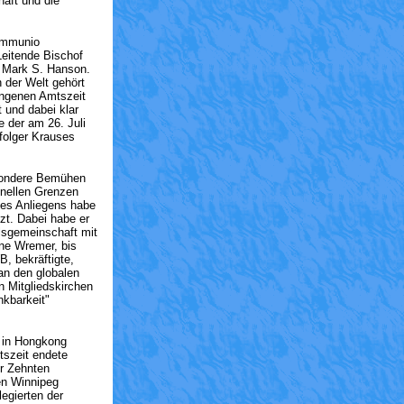
aft und die
ommunio
Leitende Bischof
, Mark S. Hanson.
 der Welt gehört
angenen Amtszeit
 und dabei klar
e der am 26. Juli
folger Krauses
esondere Bemühen
onellen Grenzen
ses Anliegens habe
zt. Dabei habe er
lsgemeinschaft mit
ne Wremer, bis
, bekräftigte,
an den globalen
n Mitgliedskirchen
nkbarkeit"
 in Hongkong
tszeit endete
r Zehnten
en Winnipeg
egierten der