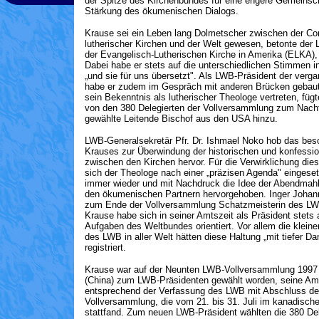
der Spitze des Kirchenbundes für eine engere Gemeinsch
Stärkung des ökumenischen Dialogs.
Krause sei ein Leben lang Dolmetscher zwischen der C
lutherischer Kirchen und der Welt gewesen, betonte der 
der Evangelisch-Lutherischen Kirche in Amerika (ELKA)
Dabei habe er stets auf die unterschiedlichen Stimmen in
„und sie für uns übersetzt". Als LWB-Präsident der verg
habe er zudem im Gespräch mit anderen Brücken gebaut
sein Bekenntnis als lutherischer Theologe vertreten, fügt
von den 380 Delegierten der Vollversammlung zum Nach
gewählte Leitende Bischof aus den USA hinzu.
LWB-Generalsekretär Pfr. Dr. Ishmael Noko hob das b
Krauses zur Überwindung der historischen und konfessi
zwischen den Kirchen hervor. Für die Verwirklichung die
sich der Theologe nach einer „präzisen Agenda" eingeset
immer wieder und mit Nachdruck die Idee der Abendmah
den ökumenischen Partnern hervorgehoben. Inger Johan
zum Ende der Vollversammlung Schatzmeisterin des LWB
Krause habe sich in seiner Amtszeit als Präsident stets 
Aufgaben des Weltbundes orientiert. Vor allem die kleine
des LWB in aller Welt hätten diese Haltung „mit tiefer Da
registriert.
Krause war auf der Neunten LWB-Vollversammlung 1997
(China) zum LWB-Präsidenten gewählt worden, seine Am
entsprechend der Verfassung des LWB mit Abschluss de
Vollversammlung, die vom 21. bis 31. Juli im kanadisch
stattfand. Zum neuen LWB-Präsident wählten die 380 Del