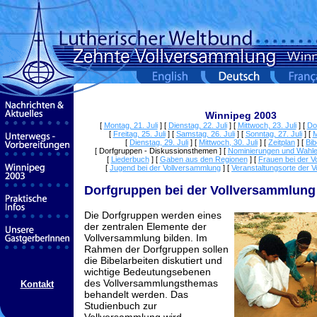
Winnipeg 2003
[
Montag, 21. Juli
]
[
Dienstag, 22. Juli
]
[
Mittwoch, 23. Juli
]
[
Do
[
Freitag, 25. Juli
]
[
Samstag, 26. Juli
]
[
Sonntag, 27. Juli
]
[
M
[
Dienstag, 29. Juli
]
[
Mittwoch, 30. Juli
]
[
Zeitplan
]
[
Bib
[ Dorfgruppen - Diskussionsthemen ]
[
Nominierungen und Wahl
[
Liederbuch
]
[
Gaben aus den Regionen
]
[
Frauen bei der V
[
Jugend bei der Vollversammlung
]
[
Veranstaltungsorte der 
Dorfgruppen bei der Vollversammlung
Die Dorfgruppen werden eines
der zentralen Elemente der
Vollversammlung bilden. Im
Rahmen der Dorfgruppen sollen
die Bibelarbeiten diskutiert und
wichtige Bedeutungsebenen
des Vollversammlungsthemas
Kontakt
behandelt werden. Das
Studienbuch zur