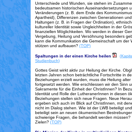
Unterschiede und Wunden, sie stehen im Zusamme
bedeutsamen historischen Auseinandersetzungen un
Veränderungen (z. B. dem Ende des Kommunismus
Apartheid), Differenzen zwischen Generationen und
Haltungen (z. B. in Fragen der Ordination), ethnisc
kultureller Identität sowie Ungleichheiten in der Gr
finanziellen Möglichkeiten. Wo werden in dieser Ge
Vergebung, Heilung und Versöhnung besonders ge
kann die Kommunikation die Gemeinschaft um der W
stützen und aufbauen?
(TOP)
Spaltungen in der einen Kirche heilen
(
Kapit
Studienbuch
)
Gottes Geist wirkt aktiv zur Heilung der Kirche. Obgl
letzten Jahren schon beträchtliche Fortschritte in 
Beziehungen erzielt wurden, muss die Heilung alter
fortgesetzt werden. Wie erschliessen wir den Sinn u
Sakramente für die Einheit der ChristInnen? In Bezug
Identität und Rolle der LutheranerInnen in diesen 
Beziehungen stellen sich neue Fragen. Neue Hera
ergeben sich auch im Blick auf ChristInnen, mit den
nicht im Dialog stehen. Wie ist der LWB beteiligt un
beteiligt sein an neuen ökumenischen Bestrebunge
schwierige Fragen, die behandelt werden müssen? 
Zielen?
(TOP)