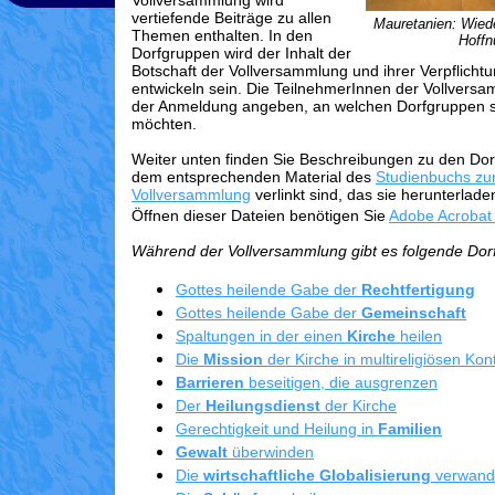
Vollversammlung wird
vertiefende Beiträge zu allen
Mauretanien: Wiede
Themen enthalten. In den
Hoffn
Dorfgruppen wird der Inhalt der
Botschaft der Vollversammlung und ihrer Verpflicht
entwickeln sein. Die TeilnehmerInnen der Vollversa
der Anmeldung angeben, an welchen Dorfgruppen s
möchten.
Weiter unten finden Sie Beschreibungen zu den Dor
dem entsprechenden Material des
Studienbuchs zu
Vollversammlung
verlinkt sind, das sie herunterlad
Öffnen dieser Dateien benötigen Sie
Adobe Acrobat
Während der Vollversammlung gibt es folgende Dor
Gottes heilende Gabe der
Rechtfertigung
Gottes heilende Gabe der
Gemeinschaft
Spaltungen in der einen
Kirche
heilen
Die
Mission
der Kirche in multireligiösen Kon
Barrieren
beseitigen, die ausgrenzen
Der
Heilungsdienst
der Kirche
Gerechtigkeit und Heilung in
Familien
Gewalt
überwinden
Die
wirtschaftliche Globalisierung
verwand