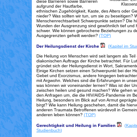
diese Barrieren sowie Barrieren
Klassen
aufgrund der Hautfarbe,
ethnischen Zugehörigkeit, Kaste, des Alters oder G
nieder? Was sollten wir tun, um sie zu beseitigen? W
Menschenrechtsarbeit Schwerpunkte setzen? Die hi
Wunden der Ausgrenzung sind gewöhnlich tief und h
schwer. Wie können gebrochene Beziehungen zu d
Ausgegrenzten geheilt werden?
(TOP)
Der Heilungsdienst der Kirche
(
Kapitel im St
Die Heilung von Menschen wird seit langem als Teil 
diakonischen Auftrags der Kirche betrachtet. Für L
gründet sich der Heilungsdienst in Wort, Sakramen
Einige Kirchen setzen einen Schwerpunkt bei der H
Gebet und Exorzismus, andere hingegen betrachten
mit Argwohn. Welches sind die Erfahrungen in unse
was können wir voneinander lernen? Was ist der Un
zwischen heilen und gesund machen? Wie gehen wir
den Anfragen um, die die HIV/AIDS-Pandemie im Be
Heilung, besonders im Blick auf von Armut geprägte
birgt? Wie kann Heilung geschehen, damit die hier
anderen Traumata Betroffenen würdevoll in Gemein
anderen leben können?
(TOP)
Gerechtigkeit und Heilung in Familien
(
Kapit
Studienbuch
)