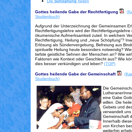
Die
Schöpfung
heilen
Gottes heilende Gabe der Rechtfertigung
(
Ka
Studienbuch
)
Aufgrund der Unterzeichnung der Gemeinsamen Erk
Rechtfertigungslehre wird der Rechtfertigungslehre
ökumenische Aufmerksamkeit zuteil. In welchem Ver
Rechtfertigung, Heilung und „neue Schöpfung"? Inwie
Erlösung als Sündenvergebung, Befreiung aus Bin
spirituelle Heilung heute besonders notwendig? Wie 
tiefste geistliche Sehnen der Menschen an? Wie wir
Faktoren wie Kontext oder Geschlecht aus? Wie k
dies besser verkündigen und leben?
(TOP)
Gottes heilende Gabe der Gemeinschaft
(
Kap
Studienbuch
)
Die Gemeinschaf
LutheranerInne
eine Gabe Gott
willen. Die heil
Gebets und de
verwandelt uns 
Gemeinschaft d
Innerhalb dies
von Kirchen be
weiterhin erheb