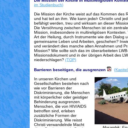
Die Mission der Kirche in multireligiösen Konte
im Studienbuch
)
Die Mission der Kirche weist auf das Kommen des 
und hat teil an ihm. Wie kann jede/r ChristIn und j
befähigt werden, treu und wirksam an dieser Missi
Die Versöhnung zwischen Menschen ist ein zentrale
Mission, insbesondere in multireligiösen Kontexten.
Art der Heilung, durch Instrumente wie den Dialog 
gemeinsame Leben und Arbeiten, geschehen? Inwief
und verändert dies manche alten Annahmen und Pra
Mission? Wie sollte sich das im überarbeiteten LWB
Missionsdokument und in der übrigen Arbeit des L
niederschlagen?
(TOP)
Barrieren beseitigen, die ausgrenzen
(
Kapite
In unseren Kirchen und
Gesellschaften bestehen nach
wie vor Barrieren der
Diskriminierung, die Menschen
mit körperlicher oder geistiger
Behinderung ausgrenzen.
Menschen, die von HIV/AIDS
betroffen sind, erleben
zusätzliche Formen der
Diskriminierung. Wie reisst
Christi verwandelnde Macht
Mosambik: Ein 