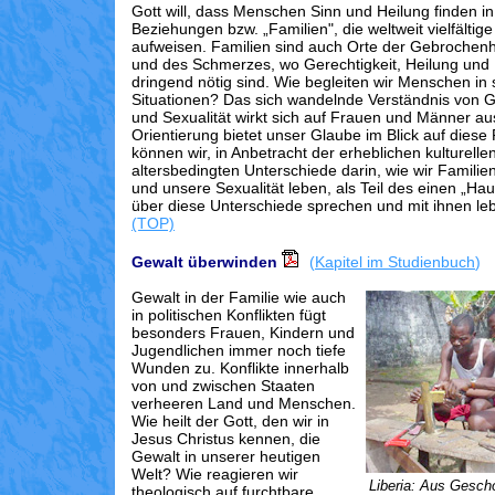
Gott will, dass Menschen Sinn und Heilung finden in
Beziehungen bzw. „Familien", die weltweit vielfältige
aufweisen. Familien sind auch Orte der Gebrochenh
und des Schmerzes, wo Gerechtigkeit, Heilung und
dringend nötig sind. Wie begleiten wir Menschen in
Situationen? Das sich wandelnde Verständnis von G
und Sexualität wirkt sich auf Frauen und Männer a
Orientierung bietet unser Glaube im Blick auf diese
können wir, in Anbetracht der erheblichen kulturelle
altersbedingten Unterschiede darin, wie wir Famili
und unsere Sexualität leben, als Teil des einen „Hau
über diese Unterschiede sprechen und mit ihnen le
(TOP)
Gewalt überwinden
(
Kapitel im Studienbuch
)
Gewalt in der Familie wie auch
in politischen Konflikten fügt
besonders Frauen, Kindern und
Jugendlichen immer noch tiefe
Wunden zu. Konflikte innerhalb
von und zwischen Staaten
verheeren Land und Menschen.
Wie heilt der Gott, den wir in
Jesus Christus kennen, die
Gewalt in unserer heutigen
Welt? Wie reagieren wir
Liberia: Aus Gesch
theologisch auf furchtbare